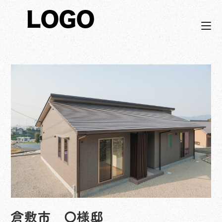
コ
ン
テ
ン
ツ
へ
ス
キ
ッ
プ
倉敷市 〇様邸