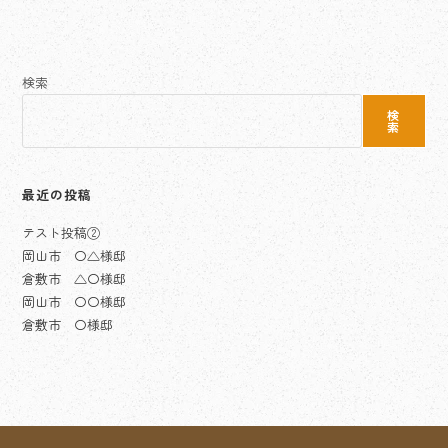
検索
検
索
最近の投稿
テスト投稿②
岡山市 〇△様邸
倉敷市 △〇様邸
岡山市 〇〇様邸
倉敷市 〇様邸